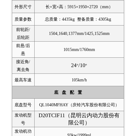
外形尺寸
长×宽×高：5915×1950×2720（mm）
质量参数
总质量：4435kg 整备质量：4305kg
前轮距/
1504,1640,1377mm/1425,1525mm
后轮距
前悬/后
1015mm/1760mm
悬
接近角/
24
/10
°
°
离去角
最高车速
105km/h
底 盘 配 置
底盘型号
QL1040MFHAY（庆铃汽车股份有限公司）
D20TCIF11（昆明云内动力股份有
发动机型
限公司）
号
发动机功
93kw/1999ml