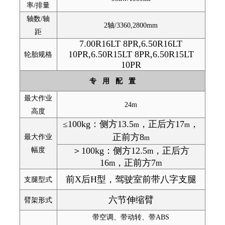
率/排量
轴数/轴
2轴/3360,2800mm
距
7.00R16LT 8PR,6.50R16LT
10PR,6.50R15LT 8PR,6.50R15LT
轮胎规格
10PR
专 用 配 置
最大作业
24m
高度
≤100kg：侧方13.5
，正后方17
，
m
m
正前方8
最大作业
m
＞100kg：侧方12.5
，正后方
幅度
m
16
，正前方7
m
m
前X后H型，驾驶室前带八字支腿
支腿型式
六节伸缩臂
臂架形式
带空调、带动转、带ABS