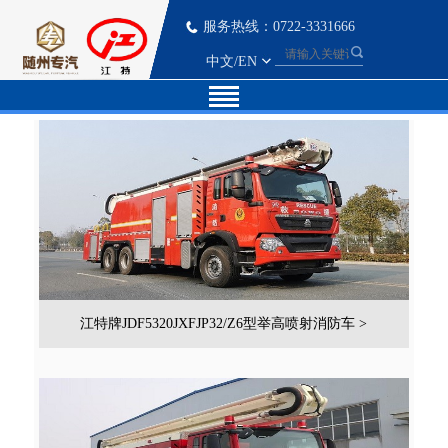
服务热线：0722-3331666
中文
/
EN
江特牌JDF5320JXFJP32/Z6型举高喷射消防车 >